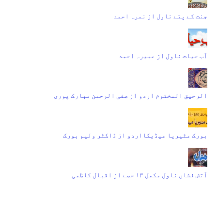
جنت کے پتے ناول از نمرہ احمد
آب حیات ناول از عمیرہ احمد
الرحیق المختوم اردو از صفی الرحمن مبارک پوری
بورک مٹیریا میڈیکااردو از ڈاکٹر ولیم بورک
آتش فشاں ناول مکمل ۱۳ حصے از اقبال کاظمی