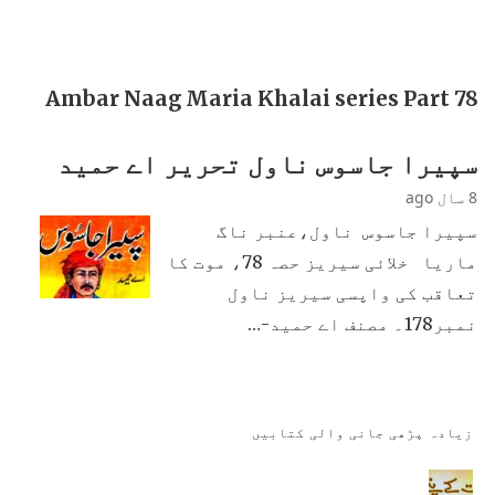
Ambar Naag Maria Khalai series Part 78
سپیرا جاسوس ناول تحریر اے حمید
8 سال ago
سپیرا جاسوس ناول،عنبر ناگ
ماریا خلائی سیریز حصہ 78، موت کا
تعاقب کی واپسی سیریز ناول
نمبر178۔ مصنف اے حمید-…
زیادہ پڑھی جانی والی کتابیں