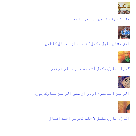
جنت کے پتے ناول از نمرہ احمد
آتش فشاں ناول مکمل ۱۳ حصے از اقبال کاظمی
گمراہ ناول مکمل آٹھ حصے از جبار توقیر
الرحیق المختوم اردو از صفی الرحمن مبارک پوری
اناڑی ناول مکمل 9 جلد تحریر احمداقبال