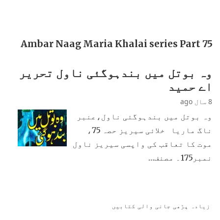
Ambar Naag Maria Khalai series Part 75
وہ بوتل میں بندہوگئی ناول تحریر
اے حمید
8 سال ago
وہ بوتل میں بندہوگئی ناول،عنبر
ناگ ماریا خلائی سیریز حصہ 75،
موت کا تعاقب کی واپسی سیریز ناول
نمبر175۔ مصنف…
زیادہ پڑھی جانی والی کتابیں