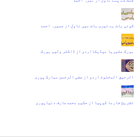
کوئی بات ہے تیری بات میں ناول از عمیرہ احمد
بورک مٹیریا میڈیکااردو از ڈاکٹر ولیم بورک
الرحیق المختوم اردو از صفی الرحمن مبارک پوری
تشریح فارما کوپیا از حکیم محمدعارف دنیاپوری