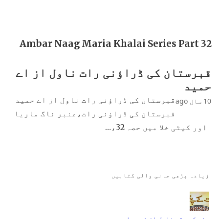
Ambar Naag Maria Khalai Series Part 32
قبرستان کی ڈراؤنی رات ناول از اے
حمید
قبرستان کی ڈراؤنی رات ناول از اے حمید
10 سال ago
قبرستان کی ڈراؤنی رات،عنبر ناگ ماریا
اور کیٹی خلا میں حصہ 32،…
زیادہ پڑھی جانی والی کتابیں
جنت کے پتے ناول از نمرہ احمد