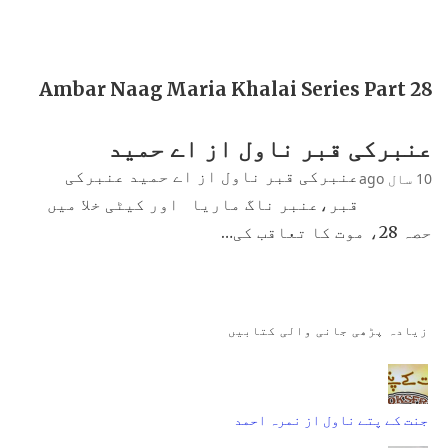
Ambar Naag Maria Khalai Series Part 28
عنبرکی قبر ناول از اے حمید
عنبرکی قبر ناول از اے حمید عنبرکی
10 سال ago
قبر،عنبر ناگ ماریا اور کیٹی خلا میں
حصہ 28، موت کا تعاقب کی…
زیادہ پڑھی جانی والی کتابیں
جنت کے پتے ناول از نمرہ احمد