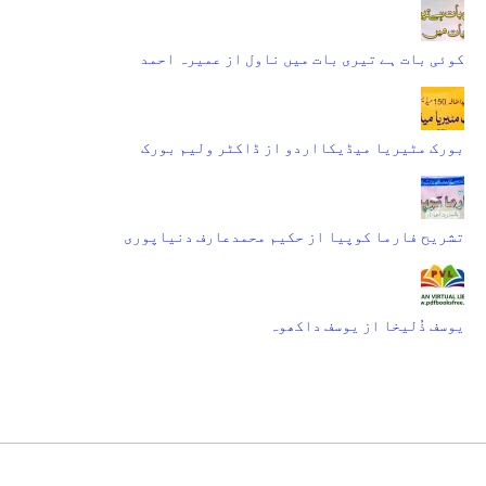
کوئی بات ہے تیری بات میں ناول از عمیرہ احمد
بورک مٹیریا میڈیکااردو از ڈاکٹر ولیم بورک
تشریح فارما کوپیا از حکیم محمدعارف دنیاپوری
یوسف ذُلیخا از یوسف داکھوہ