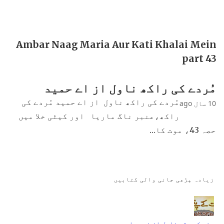
Ambar Naag Maria Aur Kati Khalai Mein
part 43
مُردے کی راکھ ناول از اے حمید
مُردے کی راکھ ناول از اے حمید مُردے کی
10 سال ago
راکھ،عنبر ناگ ماریا اور کیٹی خلا میں
حصہ 43، موت کا…
زیادہ پڑھی جانی والی کتابیں
جنت کے پتے ناول از نمرہ احمد