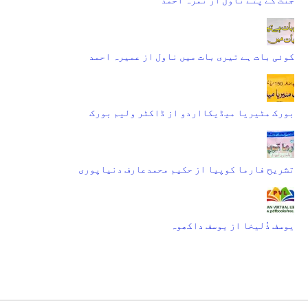
کوئی بات ہے تیری بات میں ناول از عمیرہ احمد
بورک مٹیریا میڈیکااردو از ڈاکٹر ولیم بورک
تشریح فارما کوپیا از حکیم محمدعارف دنیاپوری
یوسف ذُلیخا از یوسف داکھوہ