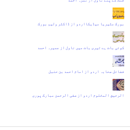
بورک مٹیریا میڈیکااردو از ڈاکٹر ولیم بورک
کوئی بات ہے تیری بات میں ناول از عمیرہ احمد
فضائل صحابہ اردو از امام احمد بن حنبل
الرحیق المختوم اردو از صفی الرحمن مبارک پوری