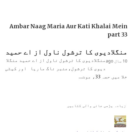
Ambar Naag Maria Aur Kati Khalai Mein
part 33
منگلادیوی کا ترشول ناول از اے حمید
منگلادیوی کا ترشول ناول از اے حمید منگلا
10 سال ago
دیوی کا ترشول،عنبر ناگ ماریا اور کیٹی
خلا میں حصہ 33، موت…
زیادہ پڑھی جانی والی کتابیں
جنت کے پتے ناول از نمرہ احمد