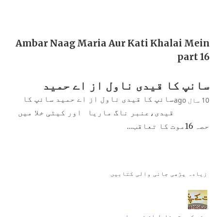
Ambar Naag Maria Aur Kati Khalai Mein
part 16
سانپ کا قیدی ناول از اے حمید
سانپ کا قیدی ناول از اے حمید سانپ کا
10 سال ago
قیدی،عنبر ناگ ماریا اور کیٹی خلا میں
حصہ 16موت کا تعاقب…
زیادہ پڑھی جانی والی کتابیں
جنت کے پتے ناول از نمرہ احمد