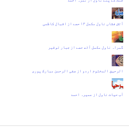
آتش فشاں ناول مکمل ۱۳ حصے از اقبال کاظمی
گمراہ ناول مکمل آٹھ حصے از جبار توقیر
الرحیق المختوم اردو از صفی الرحمن مبارک پوری
آب حیات ناول از عمیرہ احمد