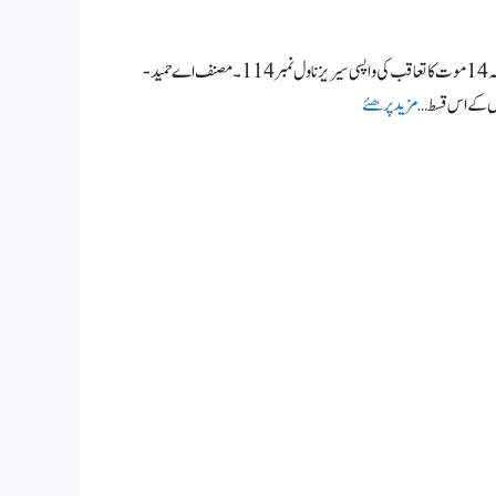
ماریاطوفانی رات میں ناول از اے حمید ماریاطوفانی رات میں،عنبر ناگ ماریا اور کیٹی خلا میں حصہ 14موت کا تعاقب کی واپسی سیریز ناول نمبر114۔ مصنف اے حمید-
چوں کے اس قسط …
مزید پرھئے