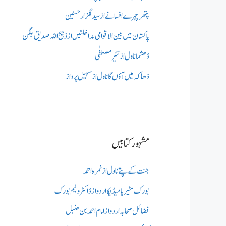
پتھر چہرے افسانے از سید گلزار حسنین
پاکستان میں بین الاقوامی مداخلتیں از ذبیح اللہ صدیق بلگن
ڈھشما ناول از نئیر مصطفٰی
ڈھاکہ میں آؤں گا ناول از سہیل پرواز
مشہور کتابیں
جنت کے پتے ناول از نمرہ احمد
بورک مٹیریا میڈیکااردو از ڈاکٹر ولیم بورک
فضائل صحابہ اردو از امام احمد بن حنبل