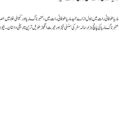
عنبر ناگ ماریا کی پانچ ہزار سالہ سفر کی سننی خیز اور حیرت انگیز طویل ترین تاریخی داستان۔ ب