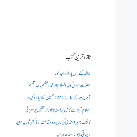
تازہ ترین کتب
ہمالہ کے اس پار از راجہ انور
حضرت موسیٰ علیہ السلام از محمد اعظم رضا تبسم
آمریت کے سائے از ممتاز حسین شاہ ایڈووکیٹ
اسلام آباد سے کابل براستہ پشاور از عقیل یوسفزئی
کالنک: ہیرا منڈی کی در پردہ سقافت از ڈاکٹر فوزیہ سعید
دیہاتی بابو از اسد طاہر جپہ