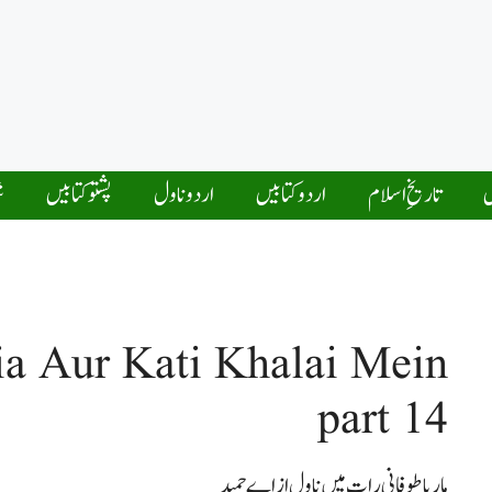
ں
تاریخِ اسلام
اردو کتابیں
اردو ناول
پشتو کتابیں
ش
a Aur Kati Khalai Mein
part 14
ماریاطوفانی رات میں ناول از اے حمید