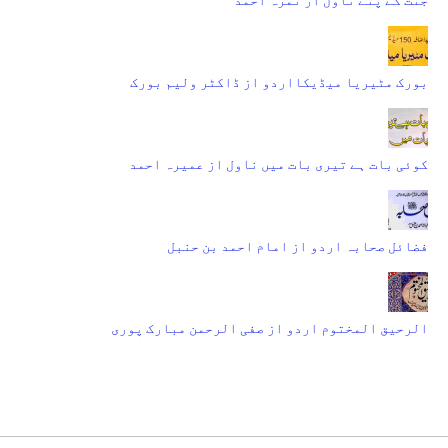
بورک مٹیریا میڈیکااردو از ڈاکٹر ولیم بورک
کوئی بات ہے تیری بات میں ناول از عمیرہ احمد
فضائل صحابہ اردو از امام احمد بن حنبل
الرحیق المختوم اردو از صفی الرحمن مبارک پوری