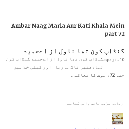
Ambar Naag Maria Aur Kati Khala Mein
part 72
گنڈاپ کون تھا ناول از اےحمید
گنڈاپ کون تھا ناول از اےحمید گنڈاپ کون
10 سال ago
تھا،عنبر ناگ ماریا اور کیٹی خلا میں
حصہ 72، موت کا تعاقب…
زیادہ پڑھی جانی والی کتابیں
جنت کے پتے ناول از نمرہ احمد