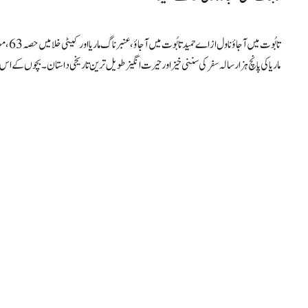
ماریا کی پانچ ہزار سالہ سفر کی سننی خیز اور حیرت انگیز طویل ترین تاریخی داستان۔ بچوں کے اس 