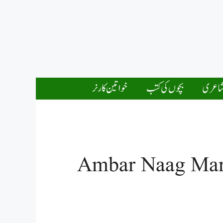
اعری
بچوں کی کتب
خواتین کارنر
Ambar Naag Mari