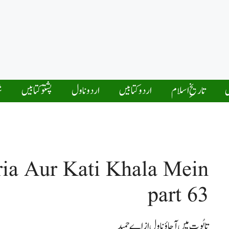
ں
تاریخِ اسلام
اردو کتابیں
اردو ناول
پشتو کتابیں
ش
a Aur Kati Khala Mein
part 63
تابُوت میں آجاؤناول از اےحمید