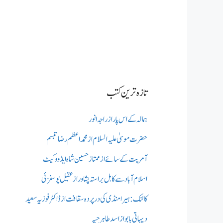
تازہ ترین کتب
ہمالہ کے اس پار از راجہ انور
حضرت موسیٰ علیہ السلام از محمد اعظم رضا تبسم
آمریت کے سائے از ممتاز حسین شاہ ایڈووکیٹ
اسلام آباد سے کابل براستہ پشاور از عقیل یوسفزئی
کالنک: ہیرا منڈی کی در پردہ سقافت از ڈاکٹر فوزیہ سعید
دیہاتی بابو از اسد طاہر جپہ