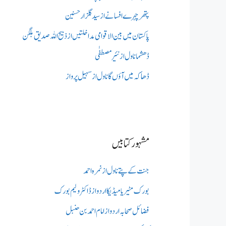
پتھر چہرے افسانے از سید گلزار حسنین
پاکستان میں بین الاقوامی مداخلتیں از ذبیح اللہ صدیق بلگن
ڈھشما ناول از نئیر مصطفٰی
ڈھاکہ میں آؤں گا ناول از سہیل پرواز
مشہور کتابیں
جنت کے پتے ناول از نمرہ احمد
بورک مٹیریا میڈیکااردو از ڈاکٹر ولیم بورک
فضائل صحابہ اردو از امام احمد بن حنبل