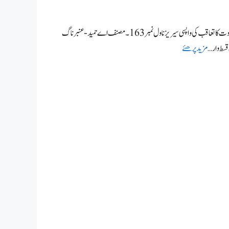
تابُوت میں آجاؤناول از اےحمید تابُوت میں آجاؤ،عنبر ناگ ماریا اور کیٹی خلا میں حصہ 63، موت کا تعاقب کی واپسی سیریز ناول نمبر163۔ مصنف اے حمید- عنبر ناگ
قسط وار …
مزید پرھئے