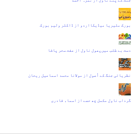
بورک مٹیریا میڈیکااردو از ڈاکٹر ولیم بورک
دست بے طلب میں‌پھول ناول از عفت سحر پاشا
نظریاتی جنگ کے اُصول از مولانا محمد اسماعیل ریحان
گرداب ناول مکمل چھ حصے از اسماء قادری