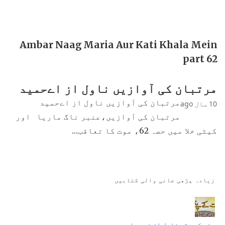
Ambar Naag Maria Aur Kati Khala Mein
part 62
مرتبان کی آوازیں ناول از اےحمید
مرتبان کی آوازیں ناول از اےحمید
10 سال ago
مرتبان کی آوازیں،عنبر ناگ ماریا اور
کیٹی خلا میں حصہ 62، موت کا تعاقب…
زیادہ پڑھی جانی والی کتابیں
جنت کے پتے ناول از نمرہ احمد