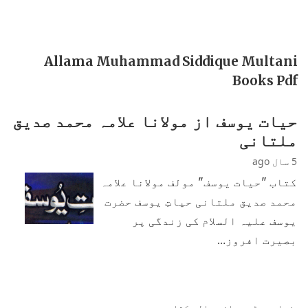
Allama Muhammad Siddique Multani
Books Pdf
حیات یوسف از مولانا علامہ محمد صدیق
ملتانی
5 سال ago
کتاب "حیات یوسف" مولف مولانا علامہ
محمد صدیق ملتانی حیاتِ یوسف حضرت
یوسف علیہ السلام کی زندگی پر
بصیرت افروز…
زیادہ پڑھی جانی والی کتابیں