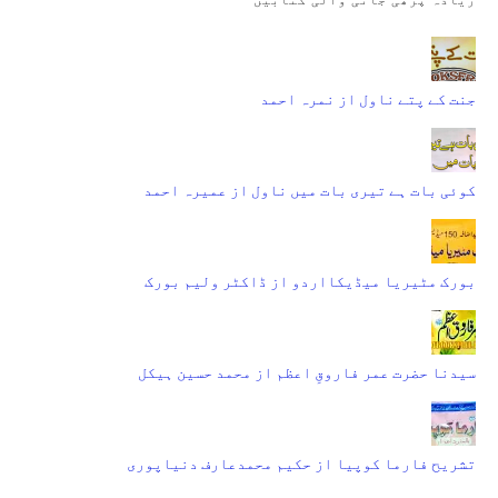
جنت کے پتے ناول از نمرہ احمد
کوئی بات ہے تیری بات میں ناول از عمیرہ احمد
بورک مٹیریا میڈیکااردو از ڈاکٹر ولیم بورک
سیدنا حضرت عمر فاروقِ اعظم از محمد حسین ہیکل
تشریح فارما کوپیا از حکیم محمدعارف دنیاپوری