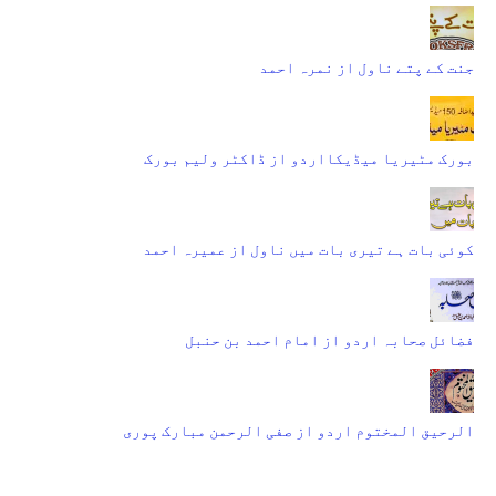
جنت کے پتے ناول از نمرہ احمد
بورک مٹیریا میڈیکااردو از ڈاکٹر ولیم بورک
کوئی بات ہے تیری بات میں ناول از عمیرہ احمد
فضائل صحابہ اردو از امام احمد بن حنبل
الرحیق المختوم اردو از صفی الرحمن مبارک پوری