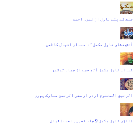
جنت کے پتے ناول از نمرہ احمد
آتش فشاں ناول مکمل ۱۳ حصے از اقبال کاظمی
گمراہ ناول مکمل آٹھ حصے از جبار توقیر
الرحیق المختوم اردو از صفی الرحمن مبارک پوری
اناڑی ناول مکمل 9 جلد تحریر احمداقبال