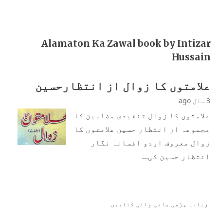
Alamaton Ka Zawal book by Intizar
Hussain
علامتوں کا زوال از انتظارحسین
3 سال ago
علامتوں کا زوال تنقیدی مضامین کا
مجموعہ از انتظار حسین علامتوں کا
زوال معروف اردو افسانہ نگار
انتظار حسین کی…
زیادہ پڑھی جانی والی کتابیں