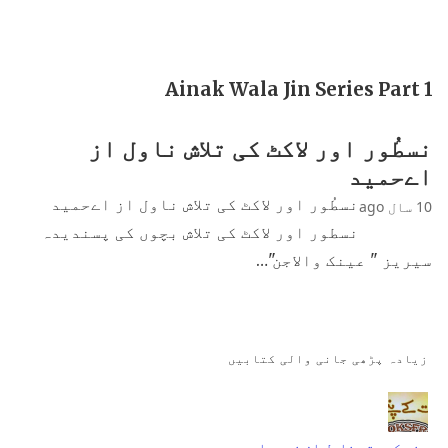
Ainak Wala Jin Series Part 1
نسطُور اور لاکٹ کی تلاش ناول از
اےحمید
نسطُور اور لاکٹ کی تلاش ناول از اےحمید
10 سال ago
نسطور اور لاکٹ کی تلاش بچوں کی پسندیدہ
سیریز " عینک والاجن"…
زیادہ پڑھی جانی والی کتابیں
جنت کے پتے ناول از نمرہ احمد