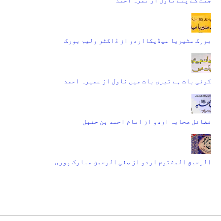
بورک مٹیریا میڈیکااردو از ڈاکٹر ولیم بورک
کوئی بات ہے تیری بات میں ناول از عمیرہ احمد
فضائل صحابہ اردو از امام احمد بن حنبل
الرحیق المختوم اردو از صفی الرحمن مبارک پوری