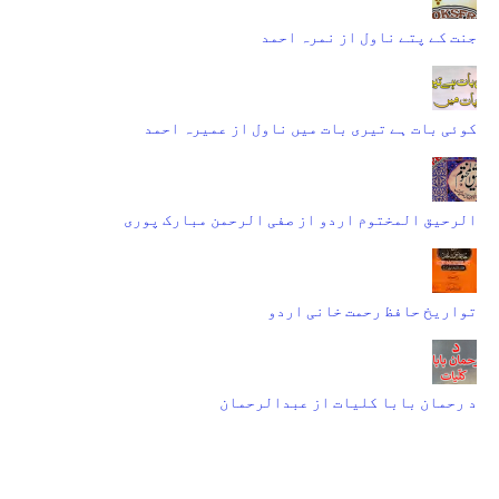
جنت کے پتے ناول از نمرہ احمد
کوئی بات ہے تیری بات میں ناول از عمیرہ احمد
الرحیق المختوم اردو از صفی الرحمن مبارک پوری
تواریخ حافظ رحمت خانی اردو
د رحمان بابا کلیات از عبدالرحمان