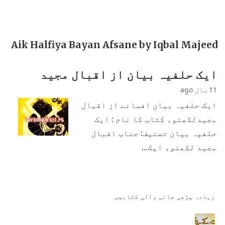
Aik Halfiya Bayan Afsane by Iqbal Majeed
ایک حلفیہ بیان از اقبال مجید
11 سال ago
ایک حلفیہ بیان افسانے از اقبال
مجیدلکھنوء کتاب کا نام : ایک
حلفیہ بیان تصنیف: جناب اقبال
مجید لکھنوء ایک…
زیادہ پڑھی جانی والی کتابیں