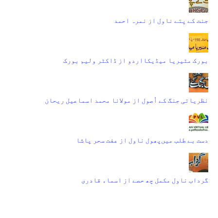
جنت کے پتے ناول از نمرہ احمد
بورک مٹیریا میڈیکااردو از ڈاکٹر ولیم بورک
نظریاتی جنگ کے اُصول از مولانا محمد اسماعیل ریحان
دست بے طلب میں‌پھول ناول از عفت سحر پاشا
گرداب ناول مکمل چھ حصے از اسماء قادری