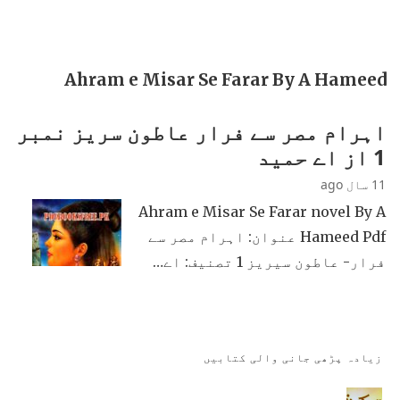
Ahram e Misar Se Farar By A Hameed
اہرام مصر سے فرار عاطون سریز نمبر
1 از اے حمید
11 سال ago
Ahram e Misar Se Farar novel By A
Hameed Pdf عنوان: اہرام مصر سے
فرار- عاطون سیریز 1 تصنیف: اے…
زیادہ پڑھی جانی والی کتابیں