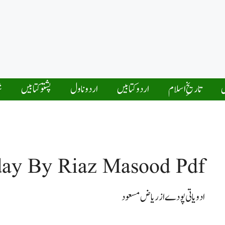
ں
تاریخِ اسلام
اردو کتابیں
اردو ناول
پشتو کتابیں
ش
day By Riaz Masood Pdf
ادویاتی پودے از ریاض مسعود