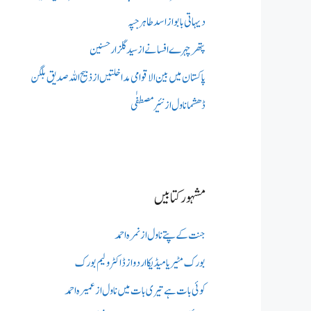
دیہاتی بابو از اسد طاہر جپہ
پتھر چہرے افسانے از سید گلزار حسنین
پاکستان میں بین الاقوامی مداخلتیں از ذبیح اللہ صدیق بلگن
ڈھشما ناول از نئیر مصطفٰی
مشہور کتابیں
جنت کے پتے ناول از نمرہ احمد
بورک مٹیریا میڈیکااردو از ڈاکٹر ولیم بورک
کوئی بات ہے تیری بات میں ناول از عمیرہ احمد