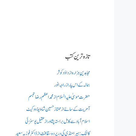
تازہ ترین کتب
مجاہدینِ ہزارہ از داؤد کوثر
ہمالہ کے اس پار از راجہ انور
حضرت موسیٰ علیہ السلام از محمد اعظم رضا تبسم
آمریت کے سائے از ممتاز حسین شاہ ایڈووکیٹ
اسلام آباد سے کابل براستہ پشاور از عقیل یوسفزئی
کالنک: ہیرا منڈی کی در پردہ سقافت از ڈاکٹر فوزیہ سعید