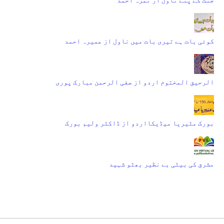
کوئی بات ہے تیری بات میں ناول از عمیرہ احمد
الرحیق المختوم اردو از صفی الرحمن مبارک پوری
بورک مٹیریا میڈیکااردو از ڈاکٹر ولیم بورک
مشرق کی بیٹی بے نظیر بھٹو شہید