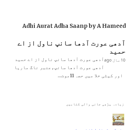
Adhi Aurat Adha Saanp by A Hameed
آدھی عورت آدھا سانپ ناول از اے
حمید
آدھی عورت آدھا سانپ ناول از اے حمید
10 سال ago
آدھی عورت آدھا سانپ،عنبر ناگ ماریا
اور کیٹی خلا میں حصہ 11موت…
زیادہ پڑھی جانی والی کتابیں
جنت کے پتے ناول از نمرہ احمد