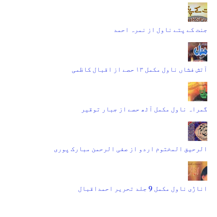
جنت کے پتے ناول از نمرہ احمد
آتش فشاں ناول مکمل ۱۳ حصے از اقبال کاظمی
گمراہ ناول مکمل آٹھ حصے از جبار توقیر
الرحیق المختوم اردو از صفی الرحمن مبارک پوری
اناڑی ناول مکمل 9 جلد تحریر احمداقبال