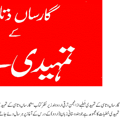
گارساں دتاسی کے تمہیدی خُطبے از انجمن ترقی اردو ہند زیرنظر کتاب “گارساں دتاسی کے تمہید
تمہیدی خطبات کا مجموعہ ہے جو ہندوستانی زبان (اردو) کے درس کے آغاز پر ہر سال دئے جاتے تھے۔ اس مجم