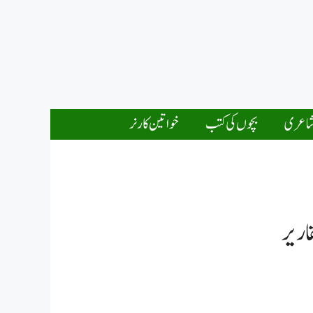
اعری
بچوں کی کتب
خواتین کارنر
اریر