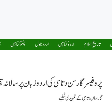
ں
تاریخِ اسلام
اردو کتابیں
اردو ناول
پشتو کتابیں
ش
پروفیسر گارسن دتاسی کی اردو زبان پر سالانہ تق
گارساں دتاسی کے تمہیدی خُطبے