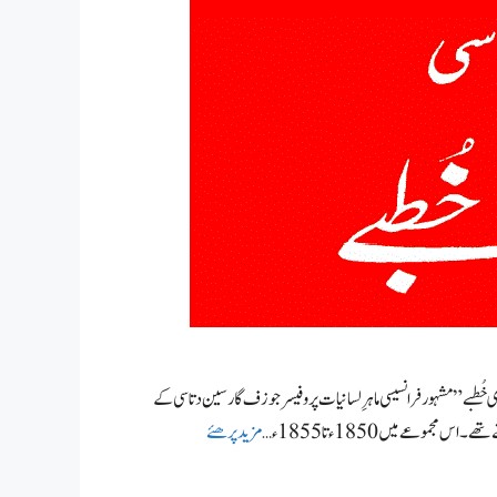
ی خُطبے” مشہور فرانسیسی ماہرِ لسانیات پروفیسرجوزف گارسین دتاسی کے
وعے میں 1850ء تا 1855ء …
مزید پرھئے