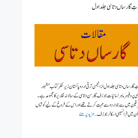
تِ گارساں دتاسی جلد اول
ِ گارساں دتاسی جلد اول از انجمن ترقی اردو پاکستان زیر نظر کتاب مشہور
سی پروفیسر ماہر لسانیات جوزف گارسن دتاسی کے سالانہ تقاریر کا مجموعہ ہے ۔
قین میں سے جو اردو سے محبت کرتے تھے اور اس کے فروغ کے لیے کوشاں
ُن میں فرانسیسی اسکالر جوزف …
مزید پرھئے