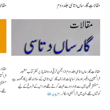
مقالاتِ گارساں دتاسی جلد دوم
مقالا
مقالات
مقالاتِ گارساں دتاسی جلد دوم از انجمن ترقی اردو انڈیا زیر نظر کتاب مشہور
فرانسی
فرانسیسی پروفیسر اور ماہر لسانیات جوزف گارسن دتاسی کے سالانہ تقاریر کا مجموعہ ہے
مستشر
۔ مستشرقین میں سے جو اردو سے محبت کرتے تھے اور اس کے فروغ کے لیے
تھے، ا
کوشاں تھے، اُن میں فرانسیسی اسکالر …
مزید پرھئے