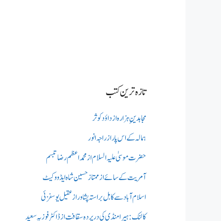
تازہ ترین کتب
مجاہدینِ ہزارہ از داؤد کوثر
ہمالہ کے اس پار از راجہ انور
حضرت موسیٰ علیہ السلام از محمد اعظم رضا تبسم
آمریت کے سائے از ممتاز حسین شاہ ایڈووکیٹ
اسلام آباد سے کابل براستہ پشاور از عقیل یوسفزئی
کالنک: ہیرا منڈی کی در پردہ سقافت از ڈاکٹر فوزیہ سعید