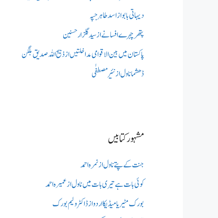
دیہاتی بابو از اسد طاہر جپہ
پتھر چہرے افسانے از سید گلزار حسنین
پاکستان میں بین الاقوامی مداخلتیں از ذبیح اللہ صدیق بلگن
ڈھشما ناول از نئیر مصطفٰی
مشہور کتابیں
جنت کے پتے ناول از نمرہ احمد
کوئی بات ہے تیری بات میں ناول از عمیرہ احمد
بورک مٹیریا میڈیکااردو از ڈاکٹر ولیم بورک