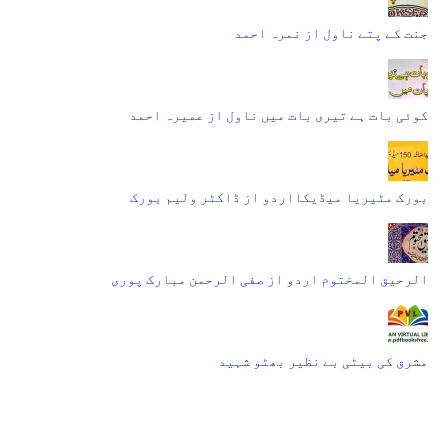
جنت کے پتے ناول از نمرہ احمد
کوئی بات ہے تیری بات میں ناول از عمیرہ احمد
بورک مٹیریا میڈیکااردو از ڈاکٹر ولیم بورک
الرحیق المختوم اردو از صفی الرحمن مبارک پوری
مشرق کی بیٹی بے نظیر بھٹو شہید