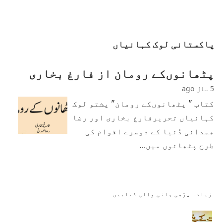
پاکستانی لوک کہانیاں
پٹھانوں‌کے رومان از فارغ بخاری
5 سال ago
کتاب " پٹھانوں‌کے رومان" پشتو لوک
کہانیاں تحریرفارغ بخاری اور رضا
ھمدانی دُنیا کے دوسرے اقوام کی
طرح پٹھانوں میں…
زیادہ پڑھی جانی والی کتابیں