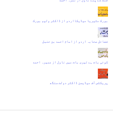
بورک مٹیریا میڈیکااردو از ڈاکٹر ولیم بورک
فضائل صحابہ اردو از امام احمد بن حنبل
کوئی بات ہے تیری بات میں ناول از عمیرہ احمد
پریکٹس آف میڈیسن ڈاکٹر دولت سنگھ