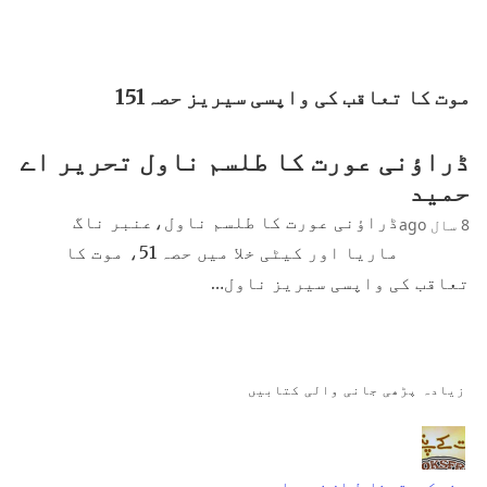
موت کا تعاقب کی واپسی سیریز حصہ151
ڈراؤنی عورت کا طلسم ناول تحریر اے
حمید
ڈراؤنی عورت کا طلسم ناول،عنبر ناگ
8 سال ago
ماریا اور کیٹی خلا میں حصہ 51، موت کا
تعاقب کی واپسی سیریز ناول…
زیادہ پڑھی جانی والی کتابیں
جنت کے پتے ناول از نمرہ احمد