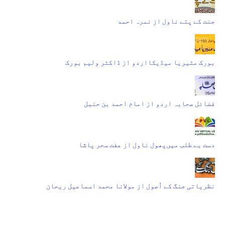
جنت کے پتے ناول از نمرہ احمد
بورک مٹیریا میڈیکااردو از ڈاکٹر ولیم بورک
فضائل صحابہ اردو از امام احمد بن حنبل
دست بے طلب میں‌پھول ناول از عفت سحر پاشا
نظریاتی جنگ کے اُصول از مولانا محمد اسماعیل ریحان