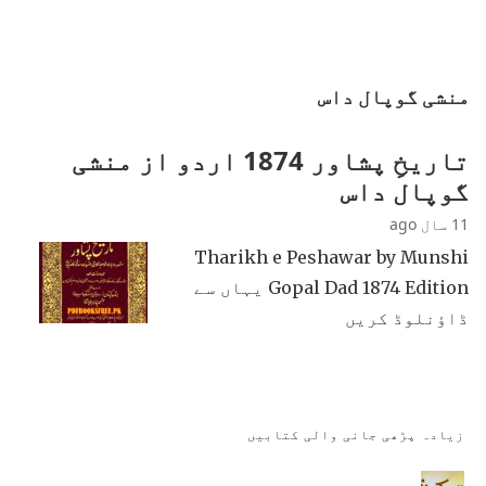
منشی گوپال داس
تاریخِ پشاور 1874 اردو از منشی
گوپال داس
11 سال ago
Tharikh e Peshawar by Munshi
Gopal Dad 1874 Edition یہاں سے
ڈاؤنلوڈ کریں
زیادہ پڑھی جانی والی کتابیں