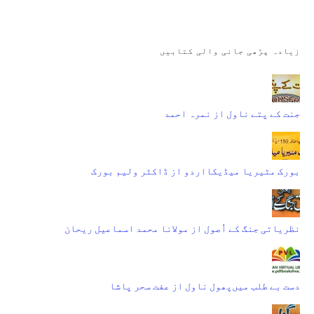
زیادہ پڑھی جانی والی کتابیں
جنت کے پتے ناول از نمرہ احمد
بورک مٹیریا میڈیکااردو از ڈاکٹر ولیم بورک
نظریاتی جنگ کے اُصول از مولانا محمد اسماعیل ریحان
دست بے طلب میں‌پھول ناول از عفت سحر پاشا