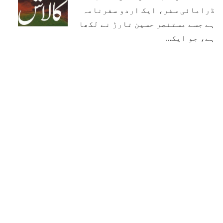
ڈرامائی سفر، ایک اردو سفرنامہ
ہے جسے مستنصر حسین تارڑ نے لکھا
ہے، جو ایک…