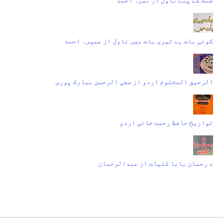
کوئی بات ہے تیری بات میں ناول از عمیرہ احمد
الرحیق المختوم اردو از صفی الرحمن مبارک پوری
تواریخ حافظ رحمت خانی اردو
د رحمان بابا کلیات از عبدالرحمان