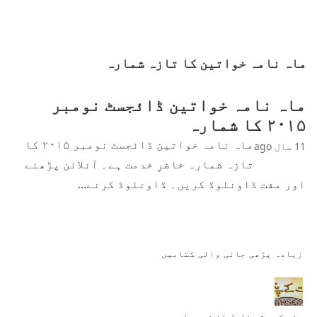
ماہ نامہ خواتین کا تازہ شمارہ
ماہ نامہ خواتین ڈائجسٹ نومبر
۲۰۱۵ کا شمارہ
ماہ نامہ خواتین ڈائجسٹ نومبر ۲۰۱۵ کا
11 سال ago
تازہ شمارہ خاضرِ خدمت ہے۔ آنلائن پڑھئے
اور مفت ڈاونلوڈ کریں۔ ڈاونلوڈ کرنے…
زیادہ پڑھی جانی والی کتابیں
جنت کے پتے ناول از نمرہ احمد