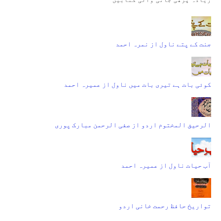
جنت کے پتے ناول از نمرہ احمد
کوئی بات ہے تیری بات میں ناول از عمیرہ احمد
الرحیق المختوم اردو از صفی الرحمن مبارک پوری
آب حیات ناول از عمیرہ احمد
تواریخ حافظ رحمت خانی اردو