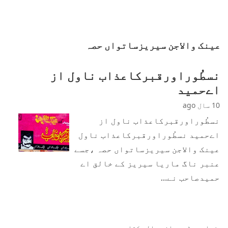
عینک والاجن سیریزساتواں حصہ
نسطُوراورقبرکاعذاب ناول از
اےحمید
10 سال ago
نسطُوراورقبرکاعذاب ناول از
اےحمید نسطُوراورقبرکاعذاب ناول
عینک والاجن سیریزساتواں حصہ ،جسے
عنبر ناگ ماریا سیریز کے خالق اے
حمیدصاحب نے…
زیادہ پڑھی جانی والی کتابیں