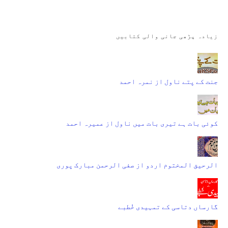
زیادہ پڑھی جانی والی کتابیں
جنت کے پتے ناول از نمرہ احمد
کوئی بات ہے تیری بات میں ناول از عمیرہ احمد
الرحیق المختوم اردو از صفی الرحمن مبارک پوری
گارساں دتاسی کے تمہیدی خُطبے