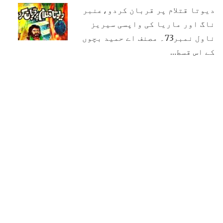
دیوتا قتلام پر قربان کردو،عنبر
ناگ اور ماریا کی واپسی سیریز
ناول نمبر73۔ مصنف اے حمید بچوں
کے اس قسط…