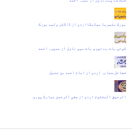
بورک مٹیریا میڈیکااردو از ڈاکٹر ولیم بورک
کوئی بات ہے تیری بات میں ناول از عمیرہ احمد
فضائل صحابہ اردو از امام احمد بن حنبل
الرحیق المختوم اردو از صفی الرحمن مبارک پوری