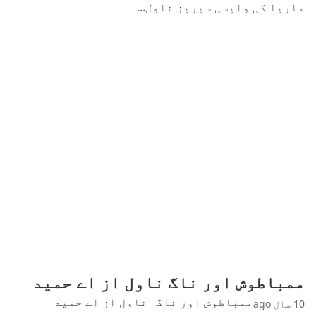
ماریا کی واپسی سیریز ناول…
ممباطوش اور ناگ ناول از اے حمید
ممباطوش اور ناگ ناول از اے حمید
10 سال ago