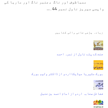
ممباطوش اور ناگ ،عنبر ناگ اور ماریا کی
واپسی سیریز ناول نمبر 44۔…
زیادہ پڑھی جانی والی کتابیں
جنت کے پتے ناول از نمرہ احمد
بورک مٹیریا میڈیکااردو از ڈاکٹر ولیم بورک
فضائل صحابہ اردو از امام احمد بن حنبل