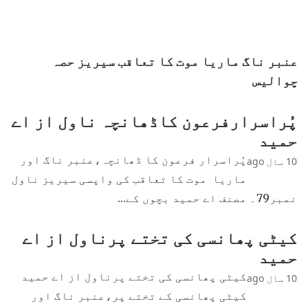
عنبر ناگ ماریا موت کا تعاقب سیریز حصہ
چوالیس
پُراسرارفرعون کاڈھانچہ ناول از اے
حمید
پُراسرار فرعون کا ڈھانچہ،عنبر ناگ اور
10 سال ago
ماریا موت کا تعاقب کی واپسی سیریز ناول
نمبر79۔ مصنف اے حمید بچوں کے…
کیٹی پھانسی کی تختے پرناول از اے
حمید
کیٹی پھانسی کی تختے پرناول از اے حمید
10 سال ago
کیٹی پھانسی کے تختے پر،عنبر ناگ اور