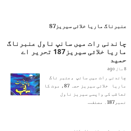
عنبرناگ ماریا خلائی سیریز87
چاندنی رات میں سانپ ناول عنبرناگ
ماریا خلائی سیریز187 تحریر اے
حمید
8 سال ago
چاندنی رات میں سانپ ،عنبر ناگ
ماریا خلائی سیریز حصہ 87، موت کا
تعاقب کی واپسی سیریز ناول
نمبر187۔ مصنف…
زیادہ پڑھی جانی والی کتابیں