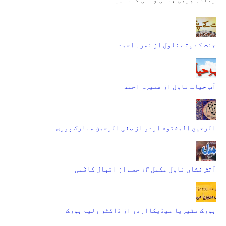
جنت کے پتے ناول از نمرہ احمد
آب حیات ناول از عمیرہ احمد
الرحیق المختوم اردو از صفی الرحمن مبارک پوری
آتش فشاں ناول مکمل ۱۳ حصے از اقبال کاظمی
بورک مٹیریا میڈیکااردو از ڈاکٹر ولیم بورک