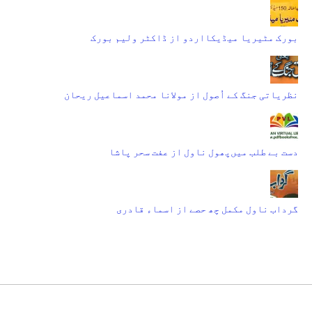
بورک مٹیریا میڈیکااردو از ڈاکٹر ولیم بورک
نظریاتی جنگ کے اُصول از مولانا محمد اسماعیل ریحان
دست بے طلب میں‌پھول ناول از عفت سحر پاشا
گرداب ناول مکمل چھ حصے از اسماء قادری