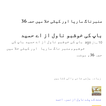
عنبرناگ ماریا اور کیٹی خلا میں حصہ36
باپ کی خوشبو ناول از اے حمید
باپ کی خوشبو ناول از اے حمید باپ کی
10 سال ago
خوشبو،عنبر ناگ ماریا اور کیٹی خلا میں
حصہ 36، موت…
زیادہ پڑھی جانی والی کتابیں
جنت کے پتے ناول از نمرہ احمد