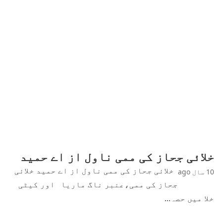
خلائی جحاز کی ممی ناول از اے حمید
خلائی جحاز کی ممی ناول از اے حمید خلائی
10 سال ago
جحاز کی ممی،عنبر ناگ ماریا اور کیٹی
خلا میں حصہ…