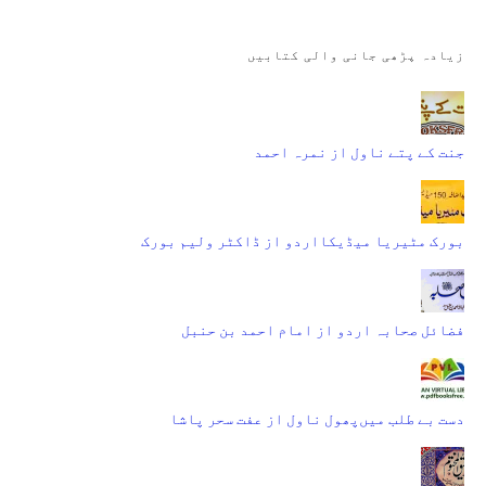
زیادہ پڑھی جانی والی کتابیں
جنت کے پتے ناول از نمرہ احمد
بورک مٹیریا میڈیکااردو از ڈاکٹر ولیم بورک
فضائل صحابہ اردو از امام احمد بن حنبل
دست بے طلب میں‌پھول ناول از عفت سحر پاشا