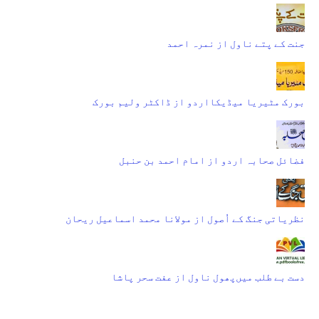
جنت کے پتے ناول از نمرہ احمد
بورک مٹیریا میڈیکااردو از ڈاکٹر ولیم بورک
فضائل صحابہ اردو از امام احمد بن حنبل
نظریاتی جنگ کے اُصول از مولانا محمد اسماعیل ریحان
دست بے طلب میں‌پھول ناول از عفت سحر پاشا