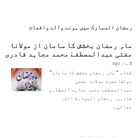
رمضان المبارک میں ہونے والے واقعات
ماہِ رمضان بخشش کا سامان از مولانا
مفتی عبدالمصطفےٰ محمد مجاہد قادری
8 سال ago
کتاب " ماہِ رمضان بخشش کا سامان"
مولف: حضرت مولانا مفتی
عبدالمصطفےٰ محمد مجاہد العطاری
قادری۔ رمضان المبارک اللہ
تعالیٰ…
زیادہ پڑھی جانی والی کتابیں