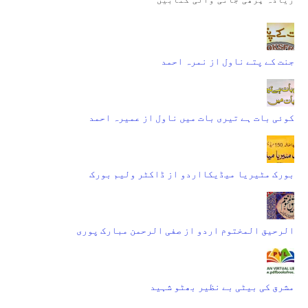
جنت کے پتے ناول از نمرہ احمد
کوئی بات ہے تیری بات میں ناول از عمیرہ احمد
بورک مٹیریا میڈیکااردو از ڈاکٹر ولیم بورک
الرحیق المختوم اردو از صفی الرحمن مبارک پوری
مشرق کی بیٹی بے نظیر بھٹو شہید