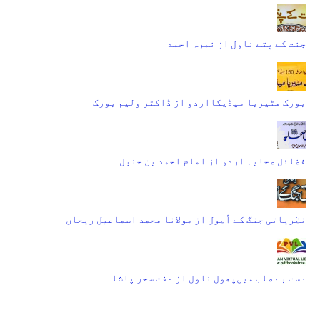
جنت کے پتے ناول از نمرہ احمد
بورک مٹیریا میڈیکااردو از ڈاکٹر ولیم بورک
فضائل صحابہ اردو از امام احمد بن حنبل
نظریاتی جنگ کے اُصول از مولانا محمد اسماعیل ریحان
دست بے طلب میں‌پھول ناول از عفت سحر پاشا