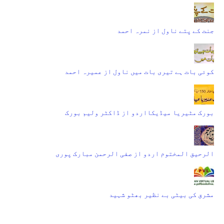
جنت کے پتے ناول از نمرہ احمد
کوئی بات ہے تیری بات میں ناول از عمیرہ احمد
بورک مٹیریا میڈیکااردو از ڈاکٹر ولیم بورک
الرحیق المختوم اردو از صفی الرحمن مبارک پوری
مشرق کی بیٹی بے نظیر بھٹو شہید