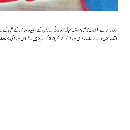
سورۃ فاتحہ سے مشکلات کا حل مولف اقبال احمدمدنی. روزمرہ کے پیچیدہ مسائل کے حل کے لئے
واقف نہیں اور اسے ایک عام سی سورۃ سمجھ کر نظر انداز کردیتے ہیں۔ مگر اس سورۃ کی اہمیت الل