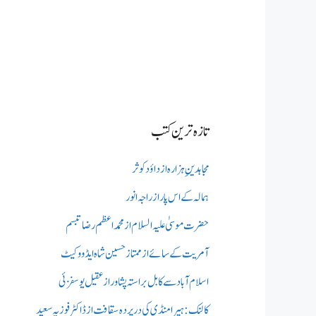
تازہ ترین کتب
مجاہدینِ ہزارہ از داؤد کوثر
ہمالہ کے اس پار از راجہ انور
حضرت موسیٰ علیہ السلام از محمد اعظم رضا تبسم
آمریت کے سائے از ممتاز حسین شاہ ایڈووکیٹ
اسلام آباد سے کابل براستہ پشاور از عقیل یوسفزئی
کالنک: ہیرا منڈی کی در پردہ سقافت از ڈاکٹر فوزیہ سعید