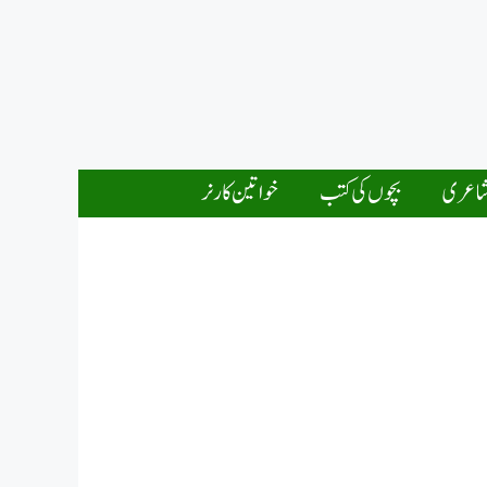
اعری
بچوں کی کتب
خواتین کارنر