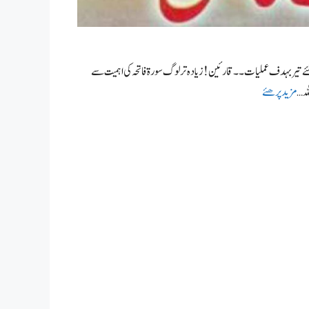
 تیر بہدف عملیات۔ ۔ قارئین! زیادہ تر لوگ سورۃ فاتحہ کی اہمیت سے
ہ …
مزید پرھئے