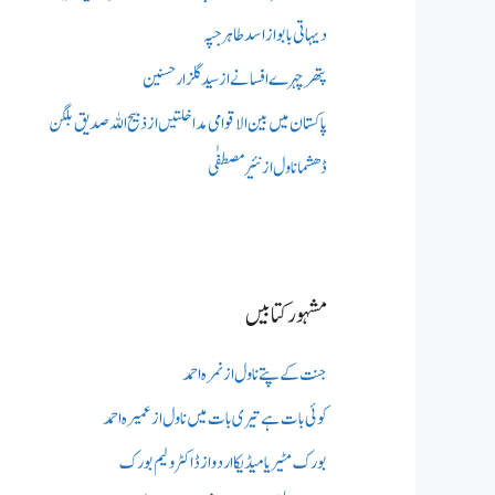
دیہاتی بابو از اسد طاہر جپہ
پتھر چہرے افسانے از سید گلزار حسنین
پاکستان میں بین الاقوامی مداخلتیں از ذبیح اللہ صدیق بلگن
ڈھشما ناول از نئیر مصطفٰی
مشہور کتابیں
جنت کے پتے ناول از نمرہ احمد
کوئی بات ہے تیری بات میں ناول از عمیرہ احمد
بورک مٹیریا میڈیکااردو از ڈاکٹر ولیم بورک