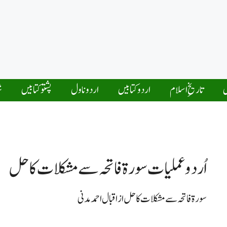
ں
تاریخِ اسلام
اردو کتابیں
اردو ناول
پشتو کتابیں
ش
اُردو عملیات سورۃ فاتحہ سے مشکلات کا حل
سورۃ فاتحہ سے مشکلات کا حل از اقبال احمدمدنی