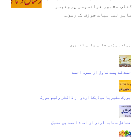
کتاب مشہور فرانسیسی پروفیسر
ماہر لسانیات جوزف گارسن…
زیادہ پڑھی جانی والی کتابیں
جنت کے پتے ناول از نمرہ احمد
بورک مٹیریا میڈیکااردو از ڈاکٹر ولیم بورک
فضائل صحابہ اردو از امام احمد بن حنبل