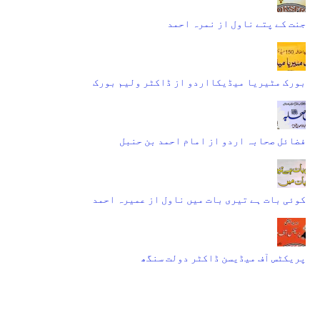
جنت کے پتے ناول از نمرہ احمد
بورک مٹیریا میڈیکااردو از ڈاکٹر ولیم بورک
فضائل صحابہ اردو از امام احمد بن حنبل
کوئی بات ہے تیری بات میں ناول از عمیرہ احمد
پریکٹس آف میڈیسن ڈاکٹر دولت سنگھ