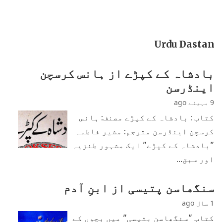
Urdu Dastan
بادشاہ کے کپڑے از ہانس کرسچن
اینڈرسن
9 مہینے ago
کتاب : بادشاہ کے کپڑے مصنف: ہانس
کرسچن اینڈرسن مترجم: مشیر فاطمہ
"بادشاہ کے کپڑے" ایک مشہور طنزیہ
اور سبق…
سنگھاسن پتیسی از ابنِ آدم
1 سال ago
کتاب "سنگھاسن بتیسی" میں بچوں کے