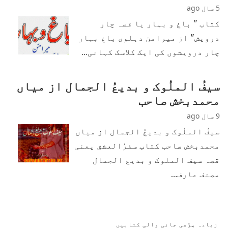
5 سال ago
کتاب " باغ و بہار یا قصہ چار
درویش" از میرامن دہلوی باغ بہار
چار درویشوں کی ایک کلاسک کہانی…
سیفُ الملُوک و بدیعُ الجمال از میاں
محمدبخش صاحب
9 سال ago
سیفُ الملُوک و بدیعُ الجمال از میاں
محمدبخش صاحب کتاب سفرُالعشق یعنی
قصہ سیف الملوک و بدیع الجمال
مصنف عارف…
زیادہ پڑھی جانی والی کتابیں