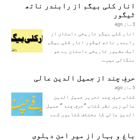
انار کلی بیگم از رابندر ناتھ
ٹیگور
3 سال ago
انار کلی بیگم تاریخی داستان از
رابندر ناتھ ٹیگور انار کلی بیگم
ایک مشہور تاریخی داستان ہے جو
بنگالی میں…
حرفِ چند از جمیل الدین عالی
5 سال ago
کتاب حرفِ چند تحریر جمیل الدین
عالی زیر نظر کتاب "حرفِ چند " جمیل
الدین عالی کا مختلف کتابوں کے…
باغ و بہار از میر امن دہلوی