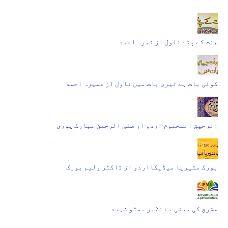
جنت کے پتے ناول از نمرہ احمد
کوئی بات ہے تیری بات میں ناول از عمیرہ احمد
الرحیق المختوم اردو از صفی الرحمن مبارک پوری
بورک مٹیریا میڈیکااردو از ڈاکٹر ولیم بورک
مشرق کی بیٹی بے نظیر بھٹو شہید