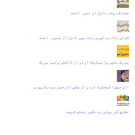
جنت کے پتے ناول از نمرہ احمد
کوئی بات ہے تیری بات میں ناول از عمیرہ احمد
بورک مٹیریا میڈیکااردو از ڈاکٹر ولیم بورک
الرحیق المختوم اردو از صفی الرحمن مبارک پوری
مشرق کی بیٹی بے نظیر بھٹو شہید