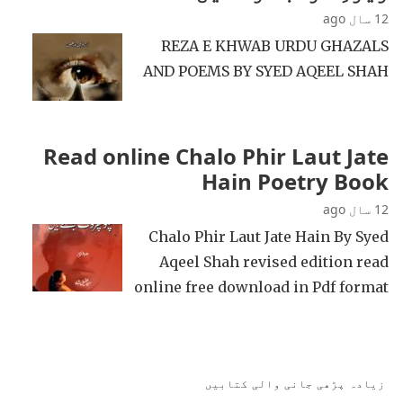
12 سال ago
REZA E KHWAB URDU GHAZALS
AND POEMS BY SYED AQEEL SHAH
Read online Chalo Phir Laut Jate
Hain Poetry Book
12 سال ago
Chalo Phir Laut Jate Hain By Syed
Aqeel Shah revised edition read
online free download in Pdf format
زیادہ پڑھی جانی والی کتابیں