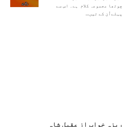
چوتھا مجموعہ کلام ہے۔ اس سے
پہلےاُن کے تیں…
ریزہِ خواب از عقیل شاہ