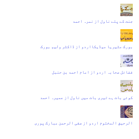
جنت کے پتے ناول از نمرہ احمد
بورک مٹیریا میڈیکااردو از ڈاکٹر ولیم بورک
فضائل صحابہ اردو از امام احمد بن حنبل
کوئی بات ہے تیری بات میں ناول از عمیرہ احمد
الرحیق المختوم اردو از صفی الرحمن مبارک پوری