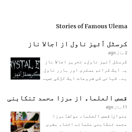
Stories of Famous Ulema
کرسٹل آئیز ناول از اجالا ناز
2 سال ago
کرسٹل آئیز ناول، تحریر اجالا ناز
یہ ایک کرائم مسٹری اور ہارر ناول
ہے۔ کہانی کی شروعات ایک لڑکی جس…
قصص العلماء از مرزا محمد تنکابنی
11 سال ago
عنوان: قصص العلماء مولف: مرزا
محمد تنکابنی علمائے اثناء بشری