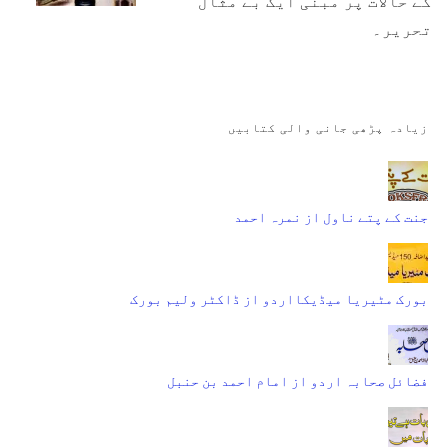
کے حالات پر مبنی ایک بے مثال
تحریر۔
زیادہ پڑھی جانی والی کتابیں
جنت کے پتے ناول از نمرہ احمد
بورک مٹیریا میڈیکااردو از ڈاکٹر ولیم بورک
فضائل صحابہ اردو از امام احمد بن حنبل