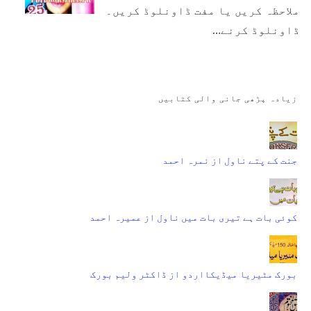
ملاحظہ کریں یا مفت ڈاونلوڈ کریں۔
ڈاونلوڈ کرنے…
زیادہ پڑھی جانی والی کتابیں
جنت کے پتے ناول از نمرہ احمد
کوئی بات ہے تیری بات میں ناول از عمیرہ احمد
بورک مٹیریا میڈیکااردو از ڈاکٹر ولیم بورک