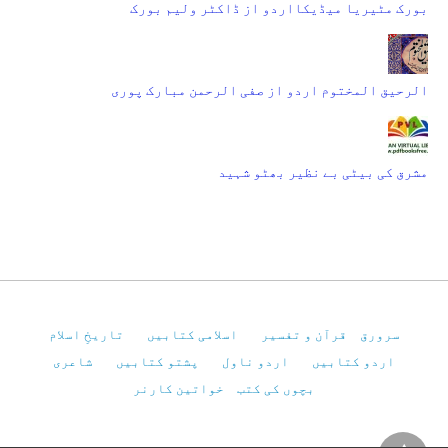
بورک مٹیریا میڈیکااردو از ڈاکٹر ولیم بورک
الرحیق المختوم اردو از صفی الرحمن مبارک پوری
مشرق کی بیٹی بے نظیر بھٹو شہید
سرورق
قرآن و تفسیر
اسلامی کتابیں
تاریخِ اسلام
اردو کتابیں
اردو ناول
پشتو کتابیں
شاعری
بچوں کی کتب
خواتین کارنر