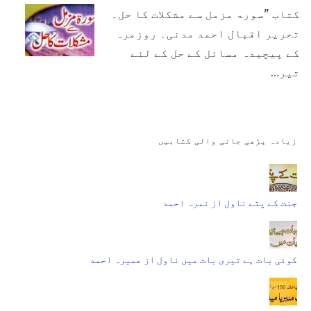
کتاب "سورۃ مزمل سے مشکلات کا حل۔
تحریر اقبال احمد مدنی۔ روزمرہ
کے پیچیدہ مسائل کے حل کے لئے
تیر…
زیادہ پڑھی جانی والی کتابیں
جنت کے پتے ناول از نمرہ احمد
کوئی بات ہے تیری بات میں ناول از عمیرہ احمد