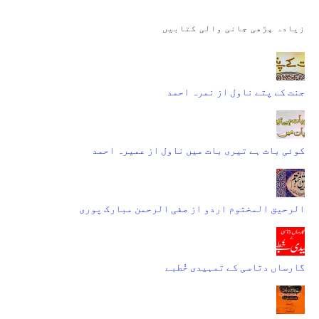
زیادہ پڑھی جانی والی کتابیں
جنت کے پتے ناول از نمرہ احمد
کوئی بات ہے تیری بات میں ناول از عمیرہ احمد
الرحیق المختوم اردو از صفی الرحمن مبارک پوری
گارساں دتاسی کے تمہیدی خُطبے