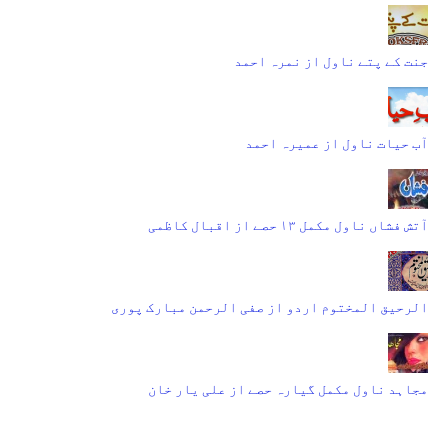
جنت کے پتے ناول از نمرہ احمد
آب حیات ناول از عمیرہ احمد
آتش فشاں ناول مکمل ۱۳ حصے از اقبال کاظمی
الرحیق المختوم اردو از صفی الرحمن مبارک پوری
مجاہد ناول مکمل گیارہ حصے از علی یار خان