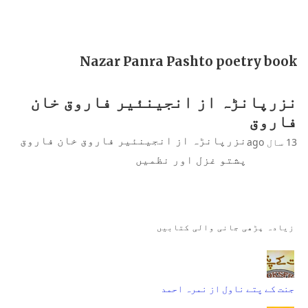
Nazar Panra Pashto poetry book
نزرپانڑہ از انجینئیر فاروق خان
فاروق
نزرپانڑہ از انجینئیر فاروق خان فاروق
13 سال ago
پشتو غزل اور نظمیں
زیادہ پڑھی جانی والی کتابیں
جنت کے پتے ناول از نمرہ احمد