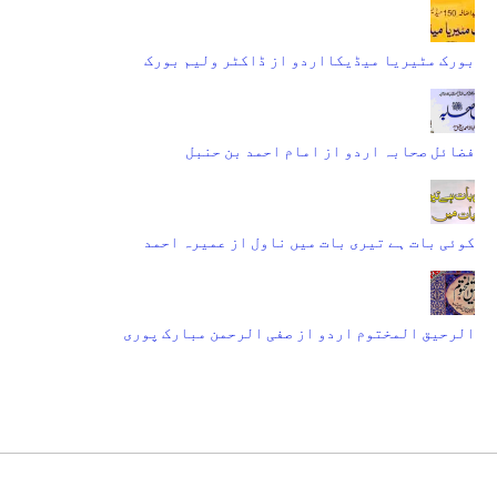
بورک مٹیریا میڈیکااردو از ڈاکٹر ولیم بورک
فضائل صحابہ اردو از امام احمد بن حنبل
کوئی بات ہے تیری بات میں ناول از عمیرہ احمد
الرحیق المختوم اردو از صفی الرحمن مبارک پوری