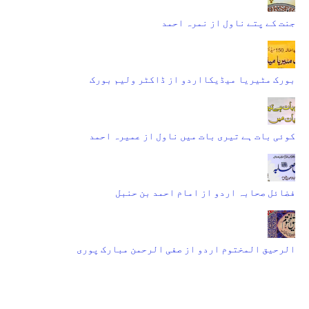
جنت کے پتے ناول از نمرہ احمد
بورک مٹیریا میڈیکااردو از ڈاکٹر ولیم بورک
کوئی بات ہے تیری بات میں ناول از عمیرہ احمد
فضائل صحابہ اردو از امام احمد بن حنبل
الرحیق المختوم اردو از صفی الرحمن مبارک پوری