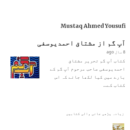
Mustaq Ahmed Yousufi
آبِ گم از مشتاق احمدیوسفی
8 سال ago
کتاب آبِ گم تحریر مشتاق
احمدیوسفی صاحب مرحوم آبِ گم کے
بارے میں کیا لکھا جائے کہ اس
کتاب کے…
زیادہ پڑھی جانی والی کتابیں